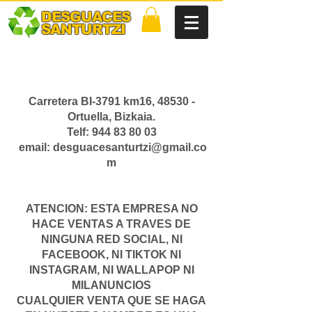
DESGUACES
SANTURTZI
Gestor autorizado
EU2/113/04
Carretera BI-3791 km16, 48530 -
Ortuella, Bizkaia.
Telf:
944 83 80 03
email:
desguacesanturtzi@gmail.co
m
ATENCION: ESTA EMPRESA NO
HACE VENTAS A TRAVES DE
NINGUNA RED SOCIAL, NI
FACEBOOK, NI TIKTOK NI
INSTAGRAM, NI WALLAPOP NI
MILANUNCIOS
CUALQUIER VENTA QUE SE HAGA