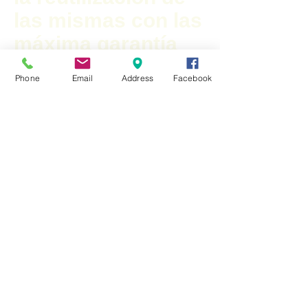
las mismas con las
máxima garantía
de calidad.
Phone
Email
Address
Facebook
Una vez obtenidos
los subproductos
seleccionados de
cada vehículo, los
elementos
desechados para
la reutilización, ya
sea por su
deterioro, baja
calidad de