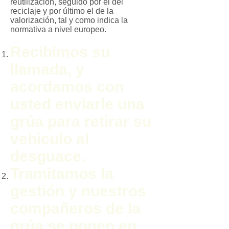
reutilización, seguido por el del
reciclaje y por último el de la
valorización, tal y como indica la
normativa a nivel europeo.
Recibimos su
llamada, y
acordamos con
usted enviarle una
grúa para retirar su
vehículo al
desguace.
Tramitamos la
gestión y nuestros
compañeros de la
grúa se ponen en